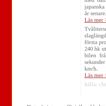
japanska
år senare
Läs mer 
Tvåliter
slagläng
första pr
240 hk ut
bilen fr
sekunder 
km/h.
Läs mer 
källa:
chr