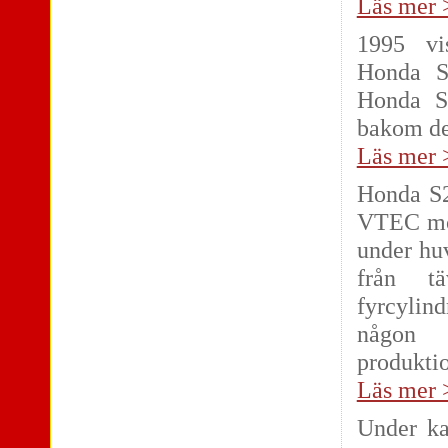
Läs mer 
1995 vi
Honda S
Honda S
bakom de
Läs mer 
Honda S2
VTEC mot
under hu
från tä
fyrcylind
någon
produktio
Läs mer 
Under ka