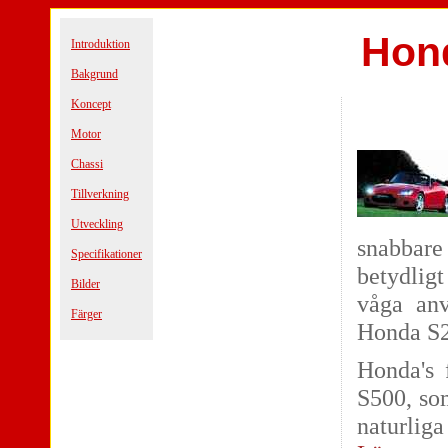
Hon
Introduktion
Bakgrund
Koncept
Motor
Chassi
Tillverkning
Utveckling
snabbar
Specifikationer
betydligt
Bilder
våga anv
Färger
Honda S
Honda's 
S500, so
naturliga