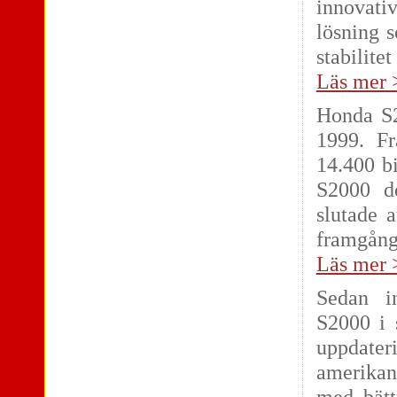
innovati
lösning 
stabilite
Läs mer 
Honda S20
1999. Fr
14.400 b
S2000 d
slutade a
framgångs
Läs mer 
Sedan i
S2000 i s
uppdate
amerikan
med bätt