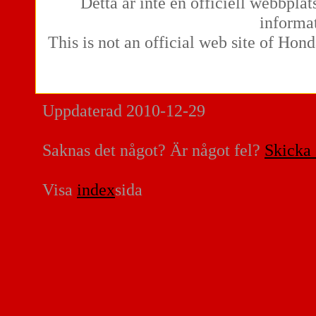
Detta är inte en officiell webbplat
informat
This is not an official web site of Hond
Uppdaterad 2010-12-29
Saknas det något? Är något fel?
Skicka 
Visa
index
sida